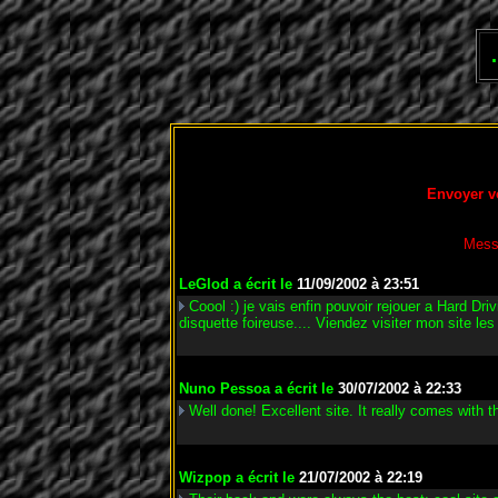
Envoyer v
Mess
LeGlod
a écrit le
11/09/2002 à 23:51
Coool :) je vais enfin pouvoir rejouer a Hard Dri
disquette foireuse.... Viendez visiter mon site les 
Nuno Pessoa
a écrit le
30/07/2002 à 22:33
Well done! Excellent site. It really comes with the
Wizpop
a écrit le
21/07/2002 à 22:19