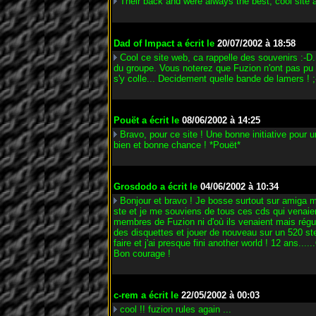
Their back and were always the best; cool site
Dad of Impact
a écrit le
20/07/2002 à 18:58
Cool ce site web, ca rappelle des souvenirs :-D
du groupe. Vous noterez que Fuzion n'ont pas pu fa
s'y colle... Decidement quelle bande de lamers ! 
Pouët
a écrit le
08/06/2002 à 14:25
Bravo, pour ce site ! Une bonne initiative pour
bien et bonne chance ! *Pouët*
Grosdodo
a écrit le
04/06/2002 à 10:34
Bonjour et bravo ! Je bosse surtout sur amiga ma
ste et je me souviens de tous ces cds qui venaien
membres de Fuzion ni d'où ils venaient mais régu
des disquettes et jouer de nouveau sur un 520 ste
faire et j'ai presque fini another world ! 12 ans....
Bon courage !
c-rem
a écrit le
22/05/2002 à 00:03
cool !! fuzion rules again ...