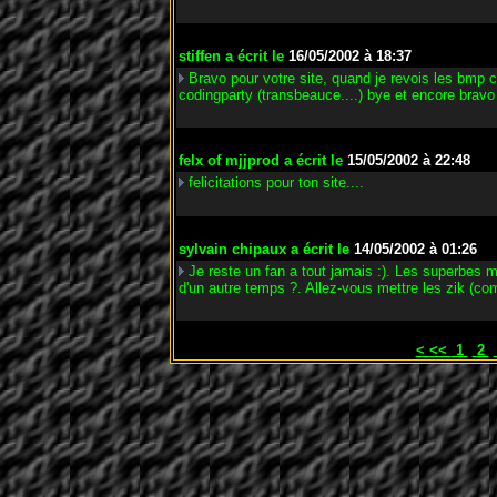
stiffen
a écrit le
16/05/2002 à 18:37
Bravo pour votre site, quand je revois les bmp 
codingparty (transbeauce....) bye et encore bravo
felx of mjjprod
a écrit le
15/05/2002 à 22:48
felicitations pour ton site....
sylvain chipaux
a écrit le
14/05/2002 à 01:26
Je reste un fan a tout jamais :). Les superbes
d'un autre temps ?. Allez-vous mettre les zik (co
<
<<
1
2