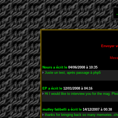
Envoyer v
Mess
Nours
a écrit le
04/06/2008 à 10:35
Juste un test, aprés passage à php5
EP
a écrit le
12/01/2008 à 04:16
Hi I would like to interview you for the mag. Pl
mutley fatibelli
a écrit le
14/12/2007 à 00:38
thanks for bringing back so many memories..ch