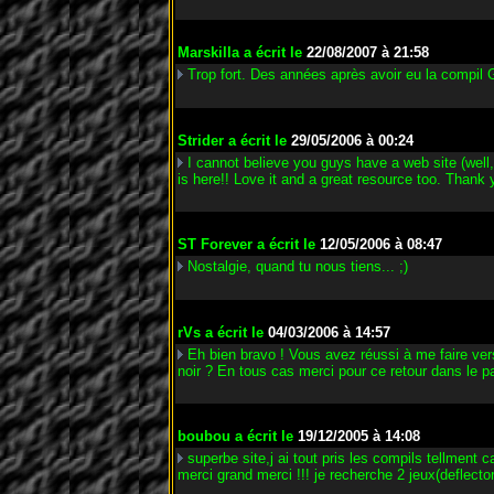
Marskilla
a écrit le
22/08/2007 à 21:58
Trop fort. Des années après avoir eu la compil 
Strider
a écrit le
29/05/2006 à 00:24
I cannot believe you guys have a web site (well,
is here!! Love it and a great resource too. Thank 
ST Forever
a écrit le
12/05/2006 à 08:47
Nostalgie, quand tu nous tiens... ;)
rVs
a écrit le
04/03/2006 à 14:57
Eh bien bravo ! Vous avez réussi à me faire ver
noir ? En tous cas merci pour ce retour dans le p
boubou
a écrit le
19/12/2005 à 14:08
superbe site,j ai tout pris les compils tellment c
merci grand merci !!! je recherche 2 jeux(deflector