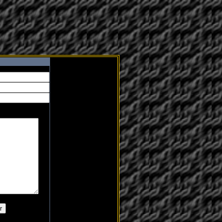
___________