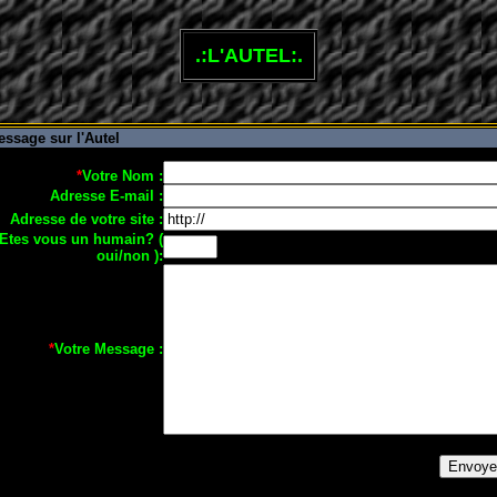
.:L'AUTEL:.
ssage sur l'Autel
*
Votre Nom :
Adresse E-mail :
Adresse de votre site :
 Etes vous un humain? (
oui/non ):
*
Votre Message :