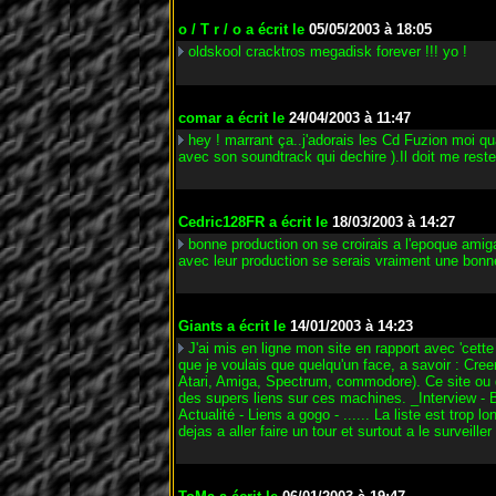
o / T r / o
a écrit le
05/05/2003 à 18:05
oldskool cracktros megadisk forever !!! yo !
comar
a écrit le
24/04/2003 à 11:47
hey ! marrant ça..j'adorais les Cd Fuzion moi qu
avec son soundtrack qui dechire ).Il doit me reste
Cedric128FR
a écrit le
18/03/2003 à 14:27
bonne production on se croirais a l'epoque amiga
avec leur production se serais vraiment une bonn
Giants
a écrit le
14/01/2003 à 14:23
J'ai mis en ligne mon site en rapport avec 'cette
que je voulais que quelqu'un face, a savoir : Cre
Atari, Amiga, Spectrum, commodore). Ce site ou de
des supers liens sur ces machines. _Interview - B
Actualité - Liens a gogo - ...... La liste est trop
dejas a aller faire un tour et surtout a le surveiller