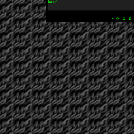
lancé.
<
<<
1
2