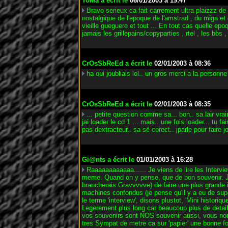
ToMa
a écrit le
06/01/2003 à 19:47
Bravo serieux ca fait carrement ultra plaizzz de
nostalgique de l'epoque de l'amstrad , du miga et d
vieille gueguere et tout ... En tout cas quelle epoq
jamais les grillepains/copyparties , rtel , les bbs 
CrOsSbReEd
a écrit le
02/01/2003 à 08:36
ha oui joubliais lol.. un gros merci a la personne
CrOsSbReEd
a écrit le
02/01/2003 à 08:35
... petite question comme sa... bon.. sa lair vr
jai loader le cd 1 ... mais.. une fois loader... tu f
pas dextracteur.. sa sé corect.. jparle pour faire jo
Gi@nts
a écrit le
01/01/2003 à 16:28
Raaaaaaaaaaaa...... Je viens de lire les Intervi
meme. Quand on y pense, que de bon souvenir. Je 
brancherais Gravvvvve) de faire une plus grande 
machines confondus (je pense qu'il y a eu de sup
le terme 'interview', disons plustot, 'Mini histori
Legerement plus long car beaucoup plus de detail,
vos souvenirs sont NOS souvenir aussi, vous nous
tres Sympat de metre ca sur 'papier' une bonne foi