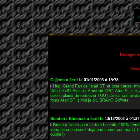
Envoyer v
Mess
Gi@nts
a écrit le
01/01/2003 à 15:38
Hug. Grand Fan de l'atari ST, et pour cause, m
Debut Zx81 Sinclair, Amstrad CPC, Atari St, ste, 
qu'elle plaisir de retrouver TOUTES les compil d
roms Atari ST :) Moi je dit, BRAVO Gi@nts
Benden / Bluemax
a écrit le
13/12/2002 à 04:37
Bravo à Nours pour ce tres bon site 100% fren
vous ne connaissez déjà pas carrier command, turi
oublié !)