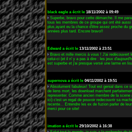
black eagle
a écrit le
18/11/2002 à 09:49
Superbe, bravo pour cette démarche. Il me para
tous les membres de ce groupe qui ont été aussi 
plus,ayant eu la chance d'être assez proche du gr
années plus tard. Encore bravo!!
Edward
a écrit le
13/11/2002 à 23:51
Bravo et mille mercis à vous ! J'ai redécouver
celui-ci (et il n' y a pas à dire : les jeux d'aujour
est superbe et j'ai presque versé une larme en lis
supernova
a écrit le
04/11/2002 à 19:51
Absolument fabuleux! Tout est genial dans ce si
de liens mort, les download marchent parfaitement
representer. Comme ancien membre de la scene ata
ici) c'est un regal de pouvoir redecouvrir sa machi
recente... Entendre les ex de fuzion parler de leu
merci pour ce site!
imation
a écrit le
29/10/2002 à 16:38
Salut tout le monde, je suis a la recherche d