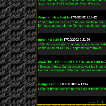
avez, je suis TRèS intéréssé. Merci d'avance
Angel Killah
a écrit le
27/10/2002 à 14:42
Salut, très bon site sur l'une des meilleure tea
Mr nours, tu pourrais me filer leur e-mails sur m
mounix
a écrit le
17/10/2002 à 21:50
Slt. Very good site. Vraiment j'adore rejouer à d
continuation Mr NOurs. J'apprecie votre travail.
JACKTBS - REPLICANTS & FUZION
a écrit le
Bonjour à tous, Ca fait plaisir de voir les in
Pour la messagerie n'attendait pas des réponses r
wedge
a écrit le
03/10/2002 à 13:47
Slut et bravo pour le site très clair et rapid
<
<<
1
2