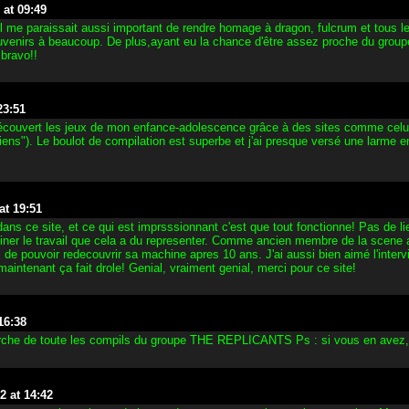
 at 09:49
l me paraissait aussi important de rendre homage à dragon, fulcrum et tous 
ouvenirs à beaucoup. De plus,ayant eu la chance d'être assez proche du groupe
bravo!!
23:51
écouvert les jeux de mon enfance-adolescence grâce à des sites comme celui-ci 
ciens"). Le boulot de compilation est superbe et j'ai presque versé une larme en
at 19:51
ans ce site, et ce qui est imprsssionnant c'est que tout fonctionne! Pas de 
ner le travail que cela a du representer. Comme ancien membre de la scene ata
l de pouvoir redecouvrir sa machine apres 10 ans. J'ai aussi bien aimé l'interv
maintenant ça fait drole! Genial, vraiment genial, merci pour ce site!
16:38
herche de toute les compils du groupe THE REPLICANTS Ps : si vous en avez,
2 at 14:42