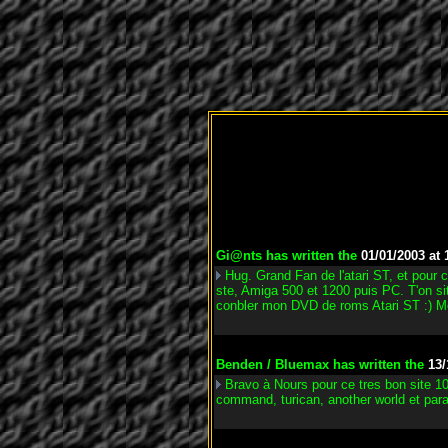
Gi@nts
has written the
01/01/2003 at 
Hug. Grand Fan de l'atari ST, et pour
ste, Amiga 500 et 1200 puis PC. T'on sit
conbler mon DVD de roms Atari ST :) M
Benden / Bluemax
has written the
13/
Bravo à Nours pour ce tres bon site 
command, turican, another world et paradr