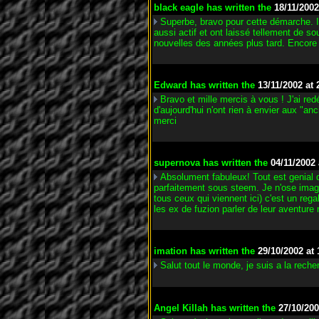
black eagle
has written the
18/11/2002
Superbe, bravo pour cette démarche. I
aussi actif et ont laissé tellement de s
nouvelles des années plus tard. Encore 
Edward
has written the
13/11/2002 at 
Bravo et mille mercis à vous ! J'ai red
d'aujourd'hui n'ont rien à envier aux "an
merci
supernova
has written the
04/11/2002 
Absolument fabuleux! Tout est genial d
parfaitement sous steem. Je n'ose imagi
tous ceux qui viennent ici) c'est un rega
les ex de fuzion parler de leur aventure 
imation
has written the
29/10/2002 at 
Salut tout le monde, je suis a la rec
Angel Killah
has written the
27/10/200