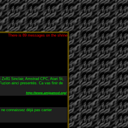
There is 89 messages on the shrine
 Zx81 Sinclair, Amstrad CPC, Atari St,
Fuzion ainci presentés. Ca vas finir de
http://www.amigamod.org/
ne connaissez déjà pas carrier